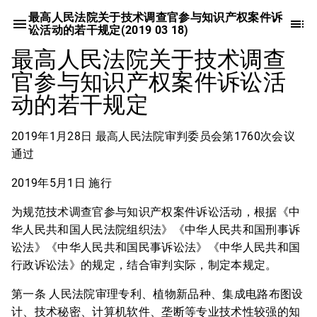
最高人民法院关于技术调查官参与知识产权案件诉
讼活动的若干规定(2019 03 18)
最高人民法院关于技术调查
官参与知识产权案件诉讼活
动的若干规定
2019年1月28日 最高人民法院审判委员会第1760次会议
通过
2019年5月1日 施行
为规范技术调查官参与知识产权案件诉讼活动，根据《中
华人民共和国人民法院组织法》《中华人民共和国刑事诉
讼法》《中华人民共和国民事诉讼法》《中华人民共和国
行政诉讼法》的规定，结合审判实际，制定本规定。
第一条 人民法院审理专利、植物新品种、集成电路布图设
计、技术秘密、计算机软件、垄断等专业技术性较强的知