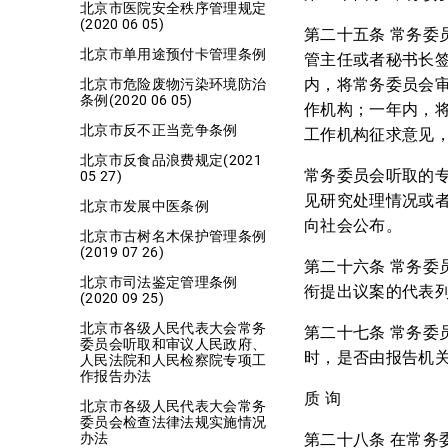
北京市医院安全秩序管理规定
(2020 06 05)
第二十五条 常务
北京市单用途预付卡管理条例
管主任或者秘书长
内，将常务委员会
北京市危险废物污染环境防治
条例(2020 06 05)
作机构；一年内，
北京市反不正当竞争条例
工作机构征求意见
北京市反食品浪费规定(2021
常务委员会听取的
05 27)
见研究处理情况或
北京市发展中医条例
向社会公布。
北京市古树名木保护管理条例
(2019 07 26)
第二十六条 常务
北京市司法鉴定管理条例
衔提出议案的代表
(2020 09 25)
北京市各级人民代表大会常务
第二十七条 常务
委员会听取和审议人民政府、
时，是否由报告机
人民法院和人民检察院专项工
作报告办法
质 询
北京市各级人民代表大会常务
委员会检查法律法规实施情况
第二十八条 在常务
办法