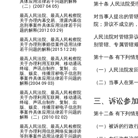
具体应用法律若干问题的解释
第十条 人民法院
（二）(2007 04 05)
最高人民法院、最高人民检察院
对当事人提出的管
关于办理内幕交易、泄露内幕信
院；异议不成立的
息刑事案件具体应用法律若干问
题的解释(2012 03 29)
人民法院对管辖异
最高人民法院、最高人民检察院
别管辖、专属管辖
关于办理刑事赔偿案件适用法律
若干问题的解释(2015 12 28)
第十一条 有下列情
最高人民法院、最高人民检察院
关于办理利用互联网、移动通讯
终端、声讯台制作、复制、出
（一）人民法院发
版、贩卖、传播淫秽电子信息刑
事案件具体应用法律若干问题的
（二）当事人在第
解释(2004 09 03)
最高人民法院、最高人民检察院
关于办理利用互联网、移动通讯
三、诉讼参
终端、声讯台制作、复制、出
版、贩卖、传播淫秽电子信息刑
事案件具体应用法律若干问题的
第十二条 有下列情
解释（二）(2010 02 02)
（一）被诉的行政
最高人民法院、最高人民检察院
关于办理利用信息网络实施诽谤
等刑事案件适用法律若干问题的