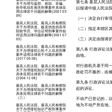
第七条 基层人民
关于办理与盗窃、抢劫、诈骗、
抢夺机动车相关刑事案件具体应
以报请中级人民法
用法律若干问题的解释(2007 05
09)
（一）决定自行审
最高人民法院、最高人民检察院
关于办理伪造、贩卖伪造的高等
（二）指定本辖区
院校学历、学位证明刑事案件如
何适用法律问题的解释(2001 07
（三）决定由报请
03)
最高人民法院、最高人民检察院
第八条 行政诉讼法
关于办理侵犯公民个人信息刑事
案件适用法律若干问题的解释
由地。
(2017 05 08)
对行政机关基于同
最高人民法院、最高人民检察院
关于办理侵犯知识产权刑事案件
政处罚不服的，由
具体应用法律若干问题的解释
(2004 12 08)
第九条 行政诉讼法
最高人民法院、最高人民检察院
起的诉讼。
关于办理侵犯知识产权刑事案件
具体应用法律若干问题的解释
（三）
不动产已登记的，
地为不动产所在地
最高人民法院、最高人民检察院
关于办理侵犯知识产权刑事案件