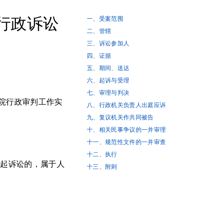
行政诉讼
一、受案范围
二、管辖
三、诉讼参加人
四、证据
五、期间、送达
六、起诉与受理
七、审理与判决
院行政审判工作实
八、行政机关负责人出庭应诉
九、复议机关作共同被告
十、相关民事争议的一并审理
十一、规范性文件的一并审查
十二、执行
提起诉讼的，属于人
十三、附则