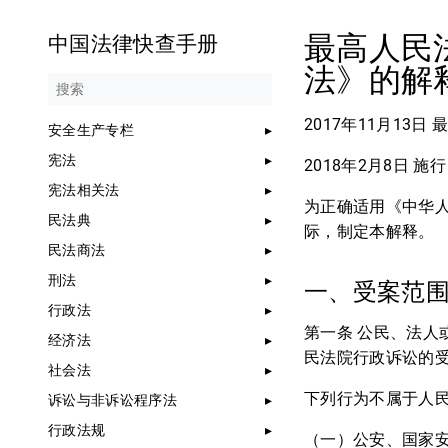
最高人民
中国法律快查手册
法》的解
2017年11月13
安全生产专栏
宪法
2018年2月8日 施行
宪法相关法
为正确适用《中华
民法典
际，制定本解释。
民法商法
刑法
一、受案范
行政法
第一条 公民、法
经济法
民法院行政诉讼的
社会法
下列行为不属于人
诉讼与非诉讼程序法
行政法规
（一）公安、国家