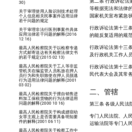
第二条 行政诉讼法
30)
等根据宪法和法律
关于审理使用人脸识别技术处理
国家机关宣布紧急
个人信息相关民事案件适用法律
若干问题的规定
行政诉讼法第十三条
关于审理非法行医刑事案件具体
应用法律若干问题的解释(2016
的能反复适用的规
12 16)
行政诉讼法第十三条
最高人民检察院关于以检察专递
方式邮寄送达有关检察法律文书
及行政机关工作人
的若干规定(2015 02 13)
最高人民检察院关于工人等非监
行政诉讼法第十三条
管机关在编监管人员私放在押人
民代表大会及其常
员行为和失职致使在押人员脱逃
行为适用法律问题的解释(2001
03 02)
二、管辖
最高人民检察院关于擅自销售进
料加工保税货物的行为法律适用
问题的解释(2000 10 16)
第三条 各级人民
最高人民检察院关于构成嫖宿幼
专门人民法院、人
女罪主观上是否需要具备明知要
件的解释(2001 06 11)
运输法院等专门人
最高人民检察院关于检察工作中