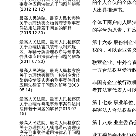
的个人合伙的全体
事案件应用法律若干问题的解释
(2012 12 12)
人出具推选书。
最高人民法院、最高人民检察院
个体工商户向人民
关于办理妨害文物管理等刑事案
件适用法律若干问题的解释
的字号为原告，并
(2015 12 30)
第十六条 股份制
最高人民法院、最高人民检察院
关于办理妨害武装部队制式服
权的，可以企业名
装、车辆号牌管理秩序等刑事案
件具体应用法律若干问题的解释
(2011 07 20)
联营企业、中外合
一方合法权益受行
最高人民法院、最高人民检察院
关于办理妨害预防、控制突发传
染病疫情等灾害的刑事案件具体
非国有企业被行政
应用法律若干问题的解释(2003
者其法定代表人可
05 14)
最高人民法院、最高人民检察院
第十七条 事业单
关于办理寻衅滋事刑事案件适用
法律若干问题的解释(2013 07
损害法人合法权益
15)
第十八条 业主委
最高人民法院、最高人民检察院
关于办理扰乱无线电通讯管理秩
序等刑事案件适用法律若干问题
业主委员会不起诉